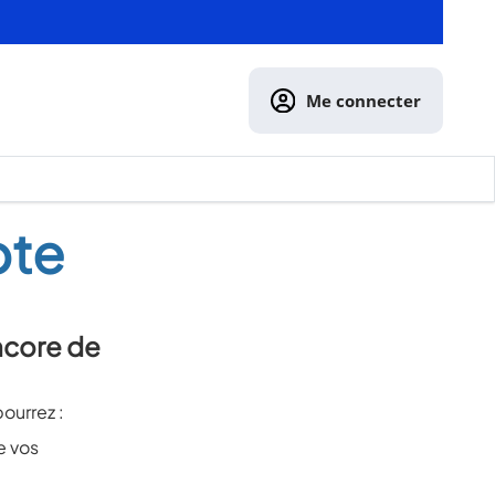
Me connecter
pte
ncore de
ourrez :
e vos