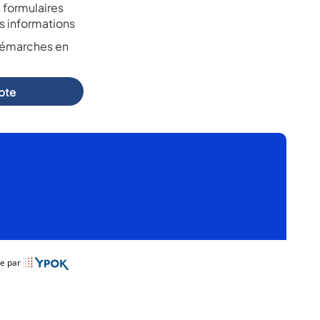
 formulaires
s informations
démarches en
pte
ée par