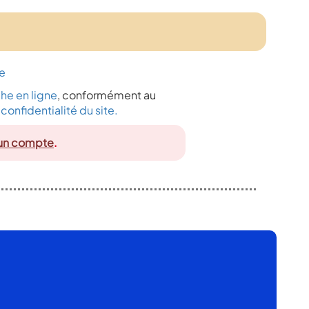
ce
he en ligne
, conformément au
confidentialité du site.
 un compte
.