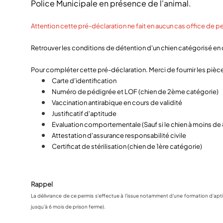
Police Municipale en présence de l'animal.
Attention cette pré-déclaration ne fait en aucun cas office de p
Retrouver les conditions de détention d'un chien catégorisé en cl
Pour compléter cette pré-déclaration. Merci de fournir les pièces
Carte d'identification
Numéro de pédigrée et LOF (chien de 2ème catégorie)
Vaccination antirabique en cours de validité
Justificatif d'aptitude
Evaluation comportementale (Sauf si le chien à moins de 
Attestation d'assurance responsabilité civile
Certificat de stérilisation (chien de 1ère catégorie)
Rappel
La délivrance de ce permis s'effectue à l'issue notamment d'une formation d'apt
jusqu'à 6 mois de prison ferme).