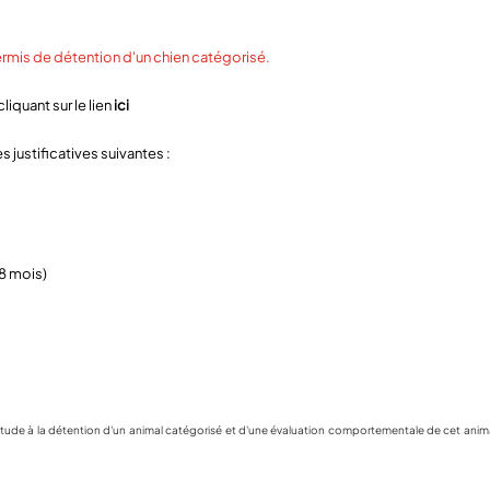
ermis de détention d'un chien catégorisé.
iquant sur le lien
ici
 justificatives suivantes :
8 mois)
itude à la détention d'un animal catégorisé et d'une évaluation comportementale de cet animal